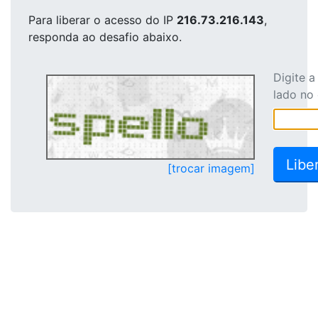
Para liberar o acesso
do IP
216.73.216.143
,
responda ao desafio abaixo.
Digite 
lado no
[trocar imagem]