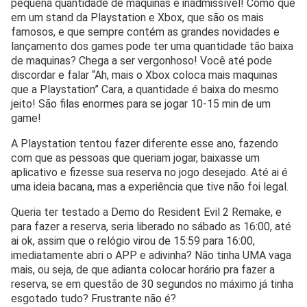
pequena quantidade de maquinas é inadmissível! Como que
em um stand da Playstation e Xbox, que são os mais
famosos, e que sempre contém as grandes novidades e
lançamento dos games pode ter uma quantidade tão baixa
de maquinas? Chega a ser vergonhoso! Você até pode
discordar e falar “Ah, mais o Xbox coloca mais maquinas
que a Playstation” Cara, a quantidade é baixa do mesmo
jeito! São filas enormes para se jogar 10-15 min de um
game!
A Playstation tentou fazer diferente esse ano, fazendo
com que as pessoas que queriam jogar, baixasse um
aplicativo e fizesse sua reserva no jogo desejado. Até ai é
uma ideia bacana, mas a experiência que tive não foi legal.
Queria ter testado a Demo do Resident Evil 2 Remake, e
para fazer a reserva, seria liberado no sábado as 16:00, até
ai ok, assim que o relógio virou de 15:59 para 16:00,
imediatamente abri o APP e adivinha? Não tinha UMA vaga
mais, ou seja, de que adianta colocar horário pra fazer a
reserva, se em questão de 30 segundos no máximo já tinha
esgotado tudo? Frustrante não é?