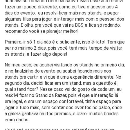
acabava se tornando bem cansativo. Mas esse ano resolvi
fazer um pouco diferente, como eu tive o acesso aos 4
dias do evento, eu resolvi ficar mais nos stands, e pegar
algumas filas para jogar, e interagir mais com o pessoal dos
stands. E olha, pra você que vai na BGS e fica só rodando,
recomendo você se planejar melhor!
Primeiro, ir só 1 dia não é o suficiente, isso é fato! Tem que
ser no mínimo 2 dias, pois você terá mais tempo de visitar
os stands, e fazer algo depois!
No meu caso, eu acabei visitando os stands no primeiro dia,
e no finalzinho do evento eu acabei ficando mais nos
stands pra curtir, e vi que é uma experiência diferente. No
segundo dia, decidi ficar em um stand, mas a questão é,
qual stand ficar? Nesse caso vai do gosto de cada um, eu
resolvi ficar no Stand da Razer, pois vi que a interação lá
era legal, e era um espaço confortável, tinha espaço para
jogar e tudo mais, sem contar dos eventos no palco, onde
a galera ganhava muitos prêmios, e claro, muitos brindes
eram dados.