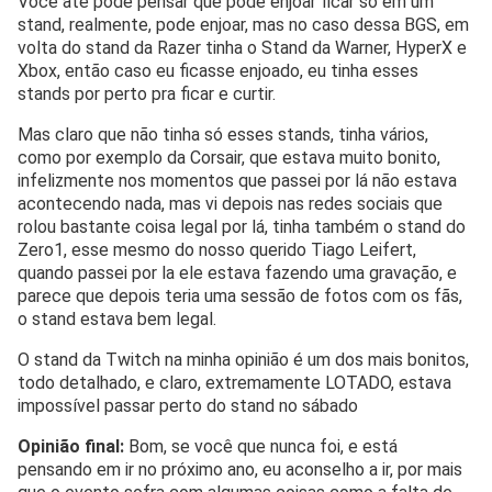
Você até pode pensar que pode enjoar ficar só em um
stand, realmente, pode enjoar, mas no caso dessa BGS, em
volta do stand da Razer tinha o Stand da Warner, HyperX e
Xbox, então caso eu ficasse enjoado, eu tinha esses
stands por perto pra ficar e curtir.
Mas claro que não tinha só esses stands, tinha vários,
como por exemplo da Corsair, que estava muito bonito,
infelizmente nos momentos que passei por lá não estava
acontecendo nada, mas vi depois nas redes sociais que
rolou bastante coisa legal por lá, tinha também o stand do
Zero1, esse mesmo do nosso querido Tiago Leifert,
quando passei por la ele estava fazendo uma gravação, e
parece que depois teria uma sessão de fotos com os fãs,
o stand estava bem legal.
O stand da Twitch na minha opinião é um dos mais bonitos,
todo detalhado, e claro, extremamente LOTADO, estava
impossível passar perto do stand no sábado
Opinião final:
Bom, se você que nunca foi, e está
pensando em ir no próximo ano, eu aconselho a ir, por mais