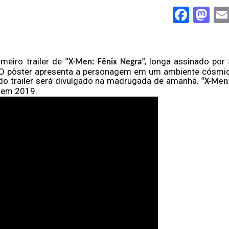
Face
Ma
imeiro trailer de
longa assinado por
“X-Men: Fênix Negra”,
y. O pôster apresenta a personagem em um ambiente cósmi
do trailer será divulgado na madrugada de amanhã.
“X-Men:
l em 2019.