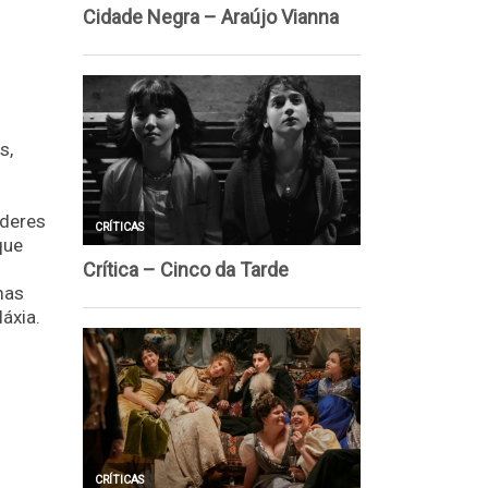
s,
oderes
que
mas
áxia.