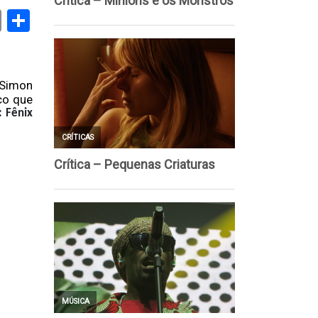
book
stodon
Email
Share
 Simon
co que
 Fênix