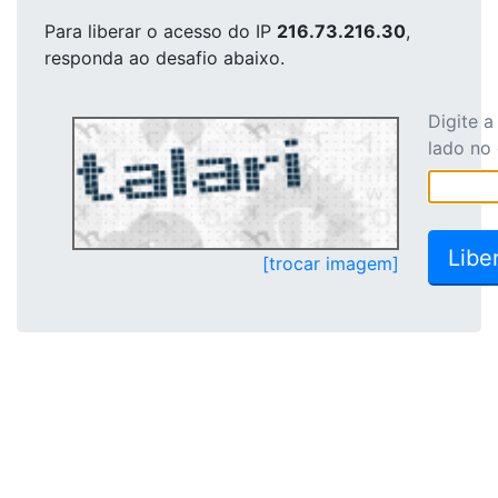
Para liberar o acesso
do IP
216.73.216.30
,
responda ao desafio abaixo.
Digite 
lado no
[trocar imagem]