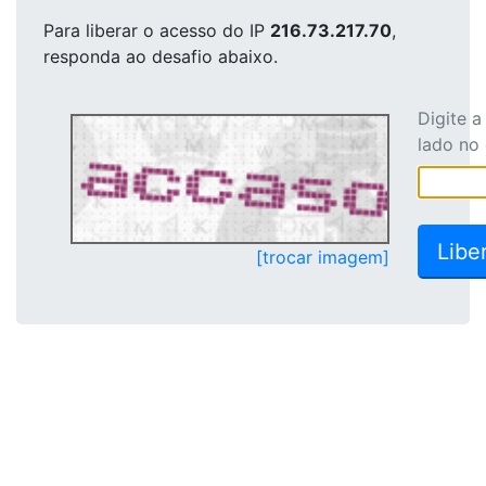
Para liberar o acesso
do IP
216.73.217.70
,
responda ao desafio abaixo.
Digite 
lado no
[trocar imagem]