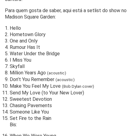
Para quem gosta de saber, aqui está a setlist do show no
Madison Square Garden:
Hello
Hometown Glory
One and Only
Rumour Has It
Water Under the Bridge
I Miss You
Skyfall
Million Years Ago
(
acoustic
)
Don’t You Remember
(
acoustic
)
Make You Feel My Love
(Bob Dylan cover)
Send My Love (to Your New Lover)
Sweetest Devotion
Chasing Pavements
Someone Like You
Set Fire to the Rain
Bis:
When We Were Young