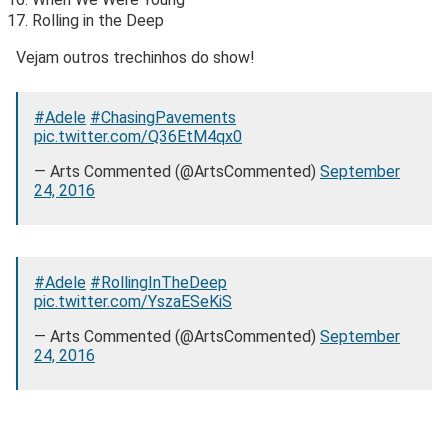
Rolling in the Deep
Vejam outros trechinhos do show!
#Adele
#ChasingPavements
pic.twitter.com/Q36EtM4qx0
— Arts Commented (@ArtsCommented)
September
24, 2016
#Adele
#RollingInTheDeep
pic.twitter.com/YszaESeKiS
— Arts Commented (@ArtsCommented)
September
24, 2016