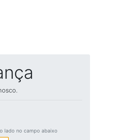
ança
nosco.
ao lado no campo abaixo