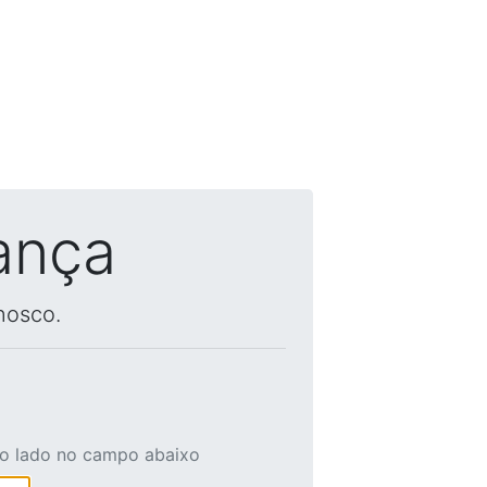
ança
nosco.
ao lado no campo abaixo