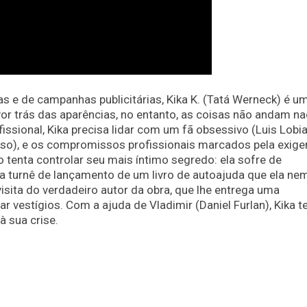
las e de campanhas publicitárias, Kika K. (Tatá Werneck) é u
Por trás das aparências, no entanto, as coisas não andam n
issional, Kika precisa lidar com um fã obsessivo (Luis Lobi
so), e os compromissos profissionais marcados pela exige
 tenta controlar seu mais íntimo segredo: ela sofre de
a turnê de lançamento de um livro de autoajuda que ela ne
isita do verdadeiro autor da obra, que lhe entrega uma
vestígios. Com a ajuda de Vladimir (Daniel Furlan), Kika t
à sua crise.