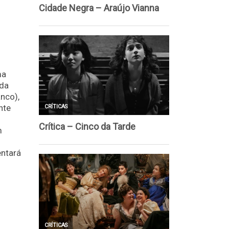
ma
ada
anco),
nte
m
entará