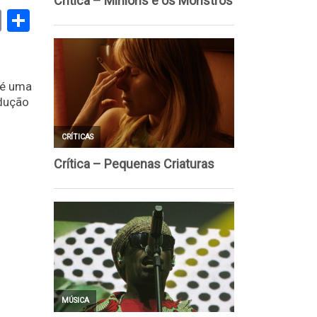
book
stodon
Email
Share
 é uma
odução