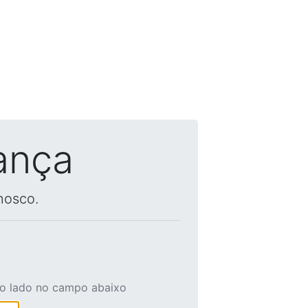
ança
nosco.
ao lado no campo abaixo