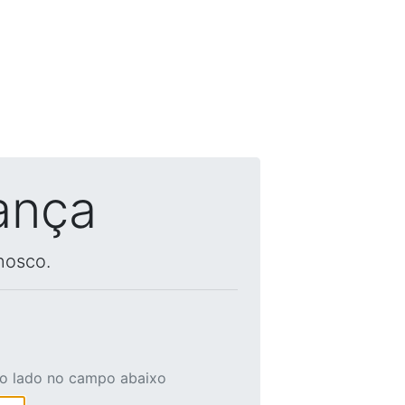
ança
nosco.
ao lado no campo abaixo