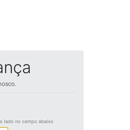
ança
nosco.
ao lado no campo abaixo