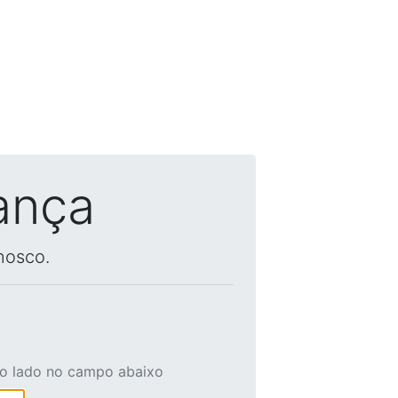
ança
nosco.
ao lado no campo abaixo