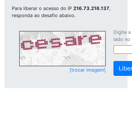
Para liberar o acesso
do IP
216.73.216.137
,
responda ao desafio abaixo.
Digite 
lado no
[trocar imagem]