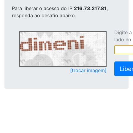
Para liberar o acesso
do IP
216.73.217.81
,
responda ao desafio abaixo.
Digite 
lado no
[trocar imagem]