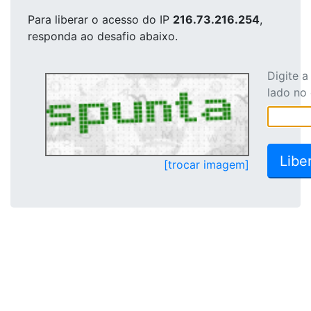
Para liberar o acesso
do IP
216.73.216.254
,
responda ao desafio abaixo.
Digite 
lado no
[trocar imagem]