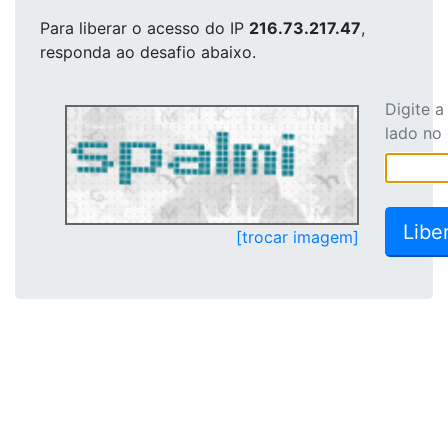
Para liberar o acesso
do IP
216.73.217.47
,
responda ao desafio abaixo.
Digite 
lado no
[trocar imagem]