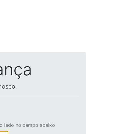
ança
nosco.
ao lado no campo abaixo