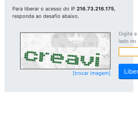
Para liberar o acesso
do IP
216.73.216.175
,
responda ao desafio abaixo.
Digite 
lado no
[trocar imagem]