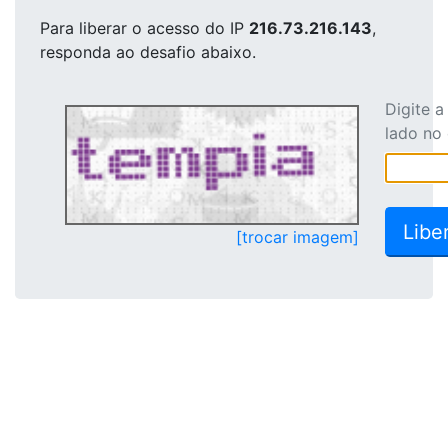
Para liberar o acesso
do IP
216.73.216.143
,
responda ao desafio abaixo.
Digite 
lado no
[trocar imagem]