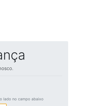
ança
nosco.
ao lado no campo abaixo