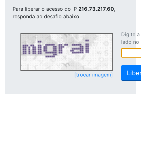
Para liberar o acesso
do IP
216.73.217.60
,
responda ao desafio abaixo.
Digite 
lado no
[trocar imagem]