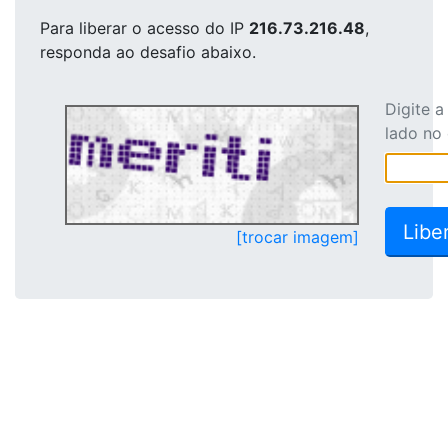
Para liberar o acesso
do IP
216.73.216.48
,
responda ao desafio abaixo.
Digite 
lado no
[trocar imagem]