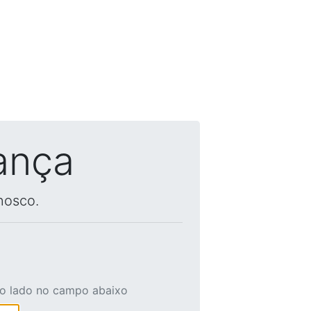
ança
nosco.
ao lado no campo abaixo