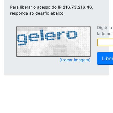
Para liberar o acesso
do IP
216.73.216.46
,
responda ao desafio abaixo.
Digite 
lado no
[trocar imagem]