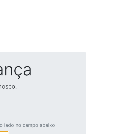
ança
nosco.
ao lado no campo abaixo