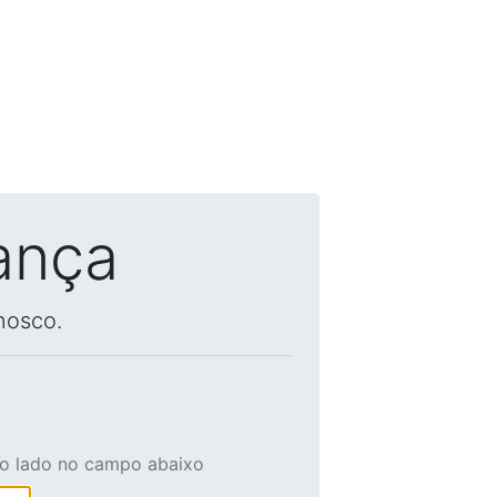
ança
nosco.
ao lado no campo abaixo