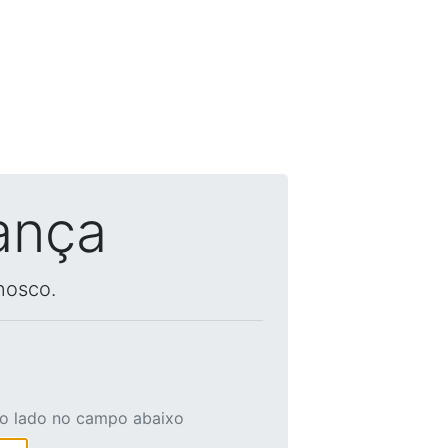
ança
nosco.
ao lado no campo abaixo