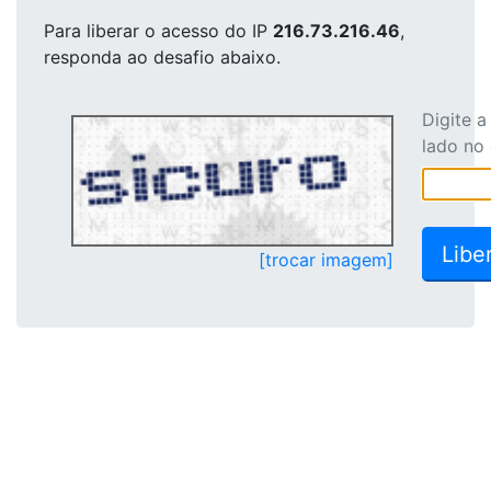
Para liberar o acesso
do IP
216.73.216.46
,
responda ao desafio abaixo.
Digite 
lado no
[trocar imagem]