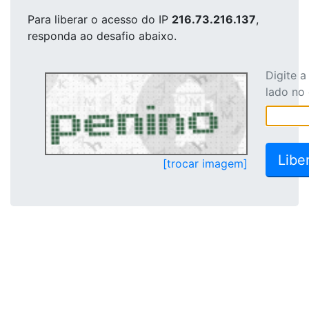
Para liberar o acesso
do IP
216.73.216.137
,
responda ao desafio abaixo.
Digite 
lado no
[trocar imagem]