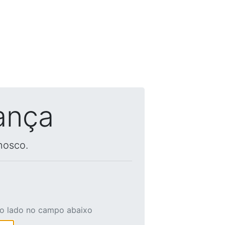
ança
nosco.
ao lado no campo abaixo