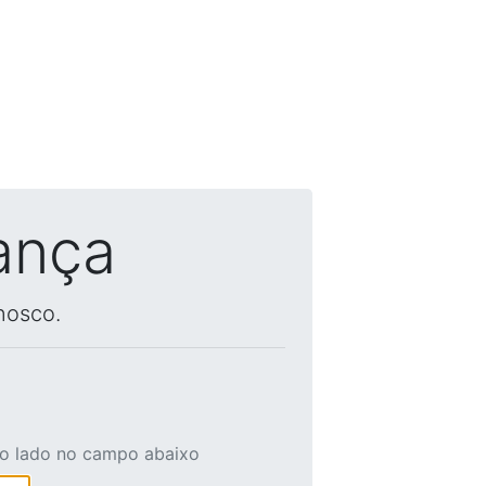
ança
nosco.
ao lado no campo abaixo