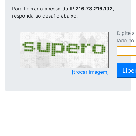
Para liberar o acesso
do IP
216.73.216.192
,
responda ao desafio abaixo.
Digite 
lado no
[trocar imagem]