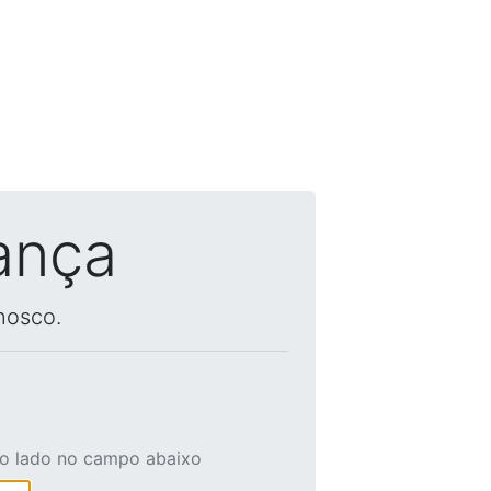
ança
nosco.
ao lado no campo abaixo