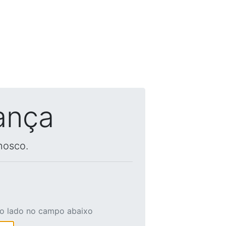
ança
nosco.
ao lado no campo abaixo