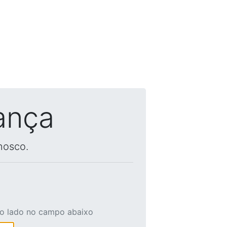
ança
nosco.
ao lado no campo abaixo