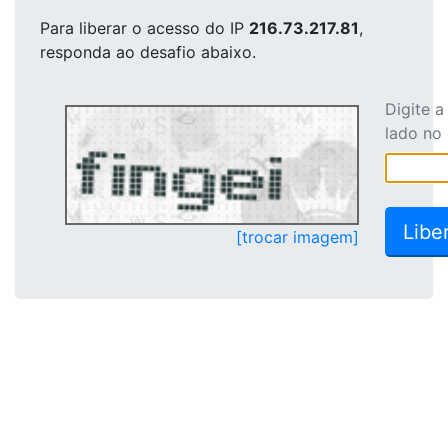
Para liberar o acesso
do IP
216.73.217.81
,
responda ao desafio abaixo.
Digite 
lado no
[trocar imagem]