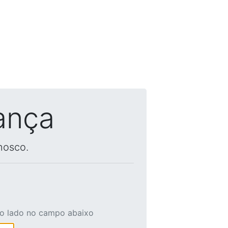
ança
nosco.
ao lado no campo abaixo