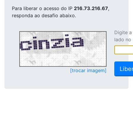
Para liberar o acesso
do IP
216.73.216.67
,
responda ao desafio abaixo.
Digite 
lado no
[trocar imagem]