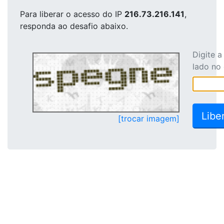
Para liberar o acesso
do IP
216.73.216.141
,
responda ao desafio abaixo.
Digite 
lado no
[trocar imagem]