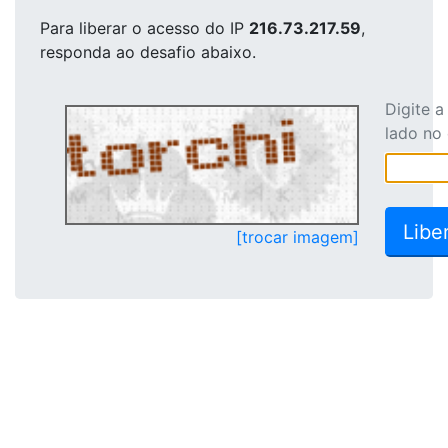
Para liberar o acesso
do IP
216.73.217.59
,
responda ao desafio abaixo.
Digite 
lado no
[trocar imagem]