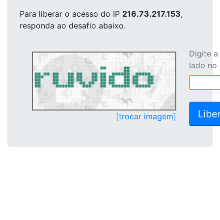
Para liberar o acesso
do IP
216.73.217.153
,
responda ao desafio abaixo.
Digite 
lado no
[trocar imagem]