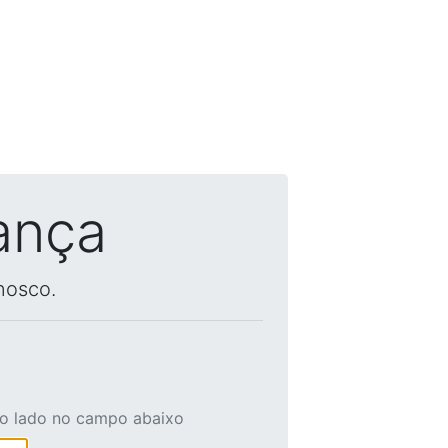
ança
nosco.
ao lado no campo abaixo