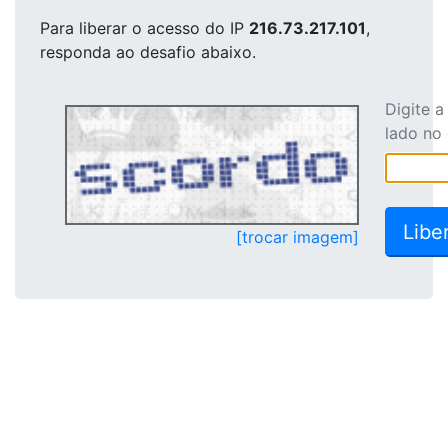
Para liberar o acesso
do IP
216.73.217.101
,
responda ao desafio abaixo.
Digite 
lado no
[trocar imagem]