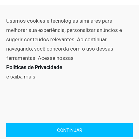
Usamos cookies e tecnologias similares para
melhorar sua experiência, personalizar anúncios e
sugerir conteúdos relevantes. Ao continuar
navegando, você concorda com o uso dessas
ferramentas. Acesse nossas
Políticas de Privacidade
e saiba mais.
PUBLICIDADE
Copyright © No Set 2010 - 2025. Todos os direitos Reservados.
CONTINUAR
Políticas de Privacidade
Editorial
Contato