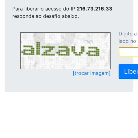
Para liberar o acesso
do IP
216.73.216.33
,
responda ao desafio abaixo.
Digite 
lado no
[trocar imagem]