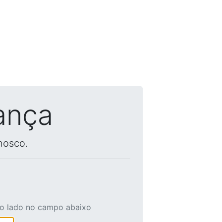
ança
nosco.
ao lado no campo abaixo