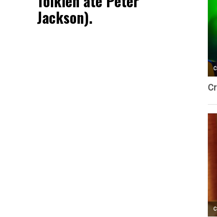
Tolkien até Peter
Jackson).