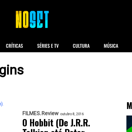
CRÍTICAS
SÉRIES E TV
CULTURA
MÚSICA
gins
M
FILMES
Review
outubro 8, 2016
O Hobbit (De J.R.R.