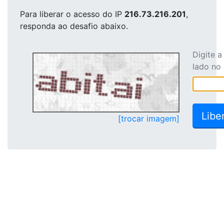
Para liberar o acesso
do IP
216.73.216.201
,
responda ao desafio abaixo.
Digite 
lado no
[trocar imagem]