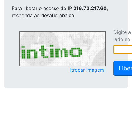
Para liberar o acesso
do IP
216.73.217.60
,
responda ao desafio abaixo.
Digite 
lado no
[trocar imagem]